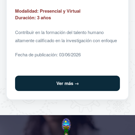
Modalidad: Presencial y Virtual
Duración: 3 años
Contribuir en la formación del talento humano
altamente calificado en la investigación con enfoque
en la ciencia de la Geografía y Desarrollo Sostenible,
Fecha de publicación: 03/06/2026
profundizando en sus aportes para beneficio de la
sociedad, así como a la producción científica; en
busca de plantear soluciones a las demandas
actuales de la diferentes escalas de trabajo.
Ver más →