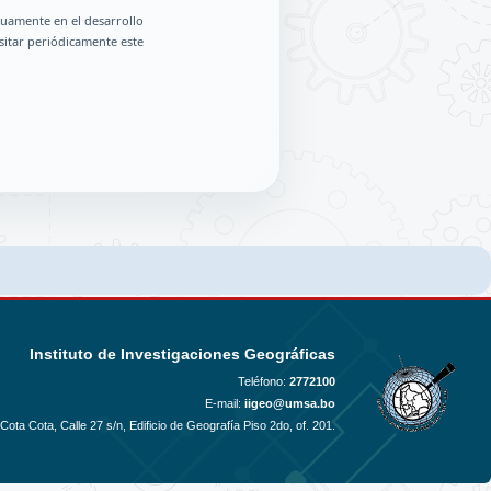
uamente en el desarrollo
sitar periódicamente este
Instituto de Investigaciones Geográficas
Teléfono:
2772100
E-mail:
iigeo@umsa.bo
ota Cota, Calle 27 s/n, Edificio de Geografía Piso 2do, of. 201.