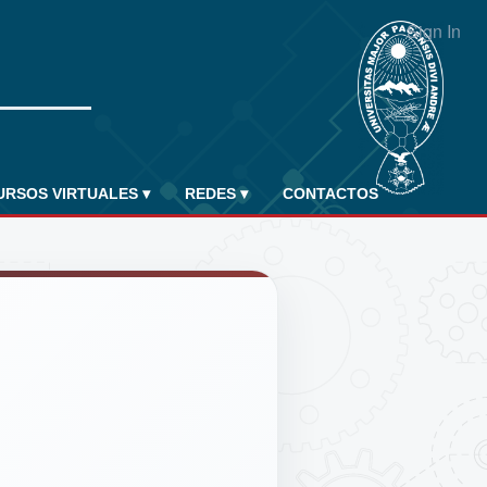
Sign In
URSOS VIRTUALES
▾
REDES
▾
CONTACTOS