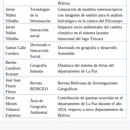
Bolivia
Javier
Tecnologías
Generación de modelos estereoscópicos
Núñez
de la
con imágenes de satélite para el análisis
Villalba
Información
hidrológico en la cuenca del Pilcomayo
Javier
Impactos socio-ambientales del cambio
Interacción
Núñez
climático en el sistema lacustre
social
Villalba
binacional del lago Titicaca
Doctorado e
Santos Calle
Doctorado en geografía y desarrollo
Interacción
Cordero
Sostenible
Social
Bertha
Geografía
Dinámica del sistema de ferias del
Gozálvez
humana
departamento de La Paz
Kreuzer
José Juan
Revista
Revista Boliviana de Investigaciones
Flores
REBIGEO
Geográficas
Flores
Oscar
Contribución de quemas ocurridas en el
Área de
Moisés
departamento de La Paz durante el año
Geografía
Vidaurre
2024, respecto a otros departamentos de
Ambiental
Espinoza
Bolivia