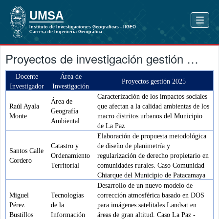
Proyectos de investigación gestión 2025
Docente
Área de
Proyectos gestión 2025
Investigador
Investigación
Caracterización de los impactos sociales
Área de
Raúl Ayala
que afectan a la calidad ambientas de los
Geografía
Monte
macro distritos urbanos del Municipio
Ambiental
de La Paz
Elaboración de propuesta metodológica
Catastro y
de diseño de planimetría y
Santos Calle
Ordenamiento
regularización de derecho propietario en
Cordero
Territorial
comunidades rurales. Caso Comunidad
Chiarque del Municipio de Patacamaya
Desarrollo de un nuevo modelo de
Miguel
Tecnologías
corrección atmosférica basado en DOS
Pérez
de la
para imágenes satelitales Landsat en
Bustillos
Información
áreas de gran altitud. Caso La Paz -