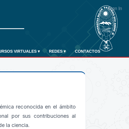
Sign In
URSOS VIRTUALES
▾
REDES
▾
CONTACTOS
démica reconocida en el ámbito
onal por sus contribuciones al
de la ciencia.