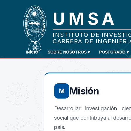
INICIO
SOBRE NOSOTROS
▾
POSTGRADO
▾
Misión
M
Desarrollar investigación cie
social que contribuya al desarro
país.