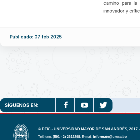
camino para la
innovador y crític
Publicado: 07 feb 2025
SÍGUENOS EN:
© DTIC - UNIVERSIDAD MAYOR DE SAN ANDRÉS, 2017 -
Teléfono:
(591 - 2) 2612298
. E-mail:
informate@umsa.bo