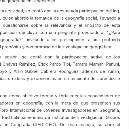
 la geografía en la sociedad.
ta actividad, se contó con la destacada participación del Ing.
 quien abordó la temática de la geografía social, llevando a
a cuestionarse sobre la relevancia y el impacto de esta
exposición concluyó con una pregunta provocadora: "¿Para
eografía?", invitando a los participantes a una profunda
el propósito y compromiso de la investigación geográfica.
a sesión, se contó con la participación activa de los
ari Chávez Ramírez, Erick Pardo Tibi, Tamara Mamani Pañuni,
royo y Alain Gabriel Cabrera Rodríguez, además de Yurian,
mbiaron ideas y experiencias en un ambiente de aprendizaje
iene como objetivo formar y fortalecer las capacidades de
gadores en geografía, con la meta de que presenten sus
I Foro Internacional de Jóvenes Investigadores en Geografía,
a Red Latinoamericana de Institutos de Investigación, Grupos
es en Geografía (REDIIGEO). De esta manera, se abre el