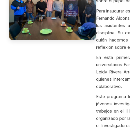
sobre el papel de
Para inaugurar es
Fernando Alcons,
los asistentes 
disciplina. Su 
quién hacemos g
reflexión sobre 
En esta primer
universitarios F
Leidy Rivera Ar
quienes interca
colaborativo.
Este programa t
jóvenes investi
trabajos en el I
organizado por l
e Investigador