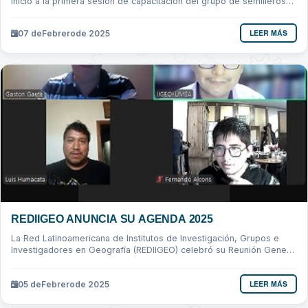
inicio a la primera sesión de capacitación del grupo de semilleros
de la geoinvestiga...
LEER MÁS
07 de
Febrero
de 2025
REDIIGEO ANUNCIA SU AGENDA 2025
La Red Latinoamericana de Institutos de Investigación, Grupos e
Investigadores en Geografía (REDIIGEO) celebró su Reunión General
de Directorio...
LEER MÁS
05 de
Febrero
de 2025